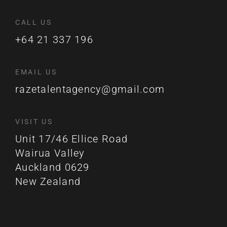
CALL US
+64 21 337 196
EMAIL US
razetalentagency@gmail.com
VISIT US
Unit 17/46 Ellice Road
Wairua Valley
Auckland 0629
New Zealand