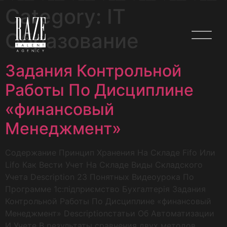
Category:
IT
Образование
Задания Контрольной
Работы По Дисциплине
«финансовый
Менеджмент»
Содержание Принцип Хранения На Складе Fifo Или
Lifo Как Вести Учет На Складе Виды Складского
Учета Description 23 Понятных Видеоурока По
Программе 1с:підприємство Бухгалтерія Задания
Контрольной Работы По Дисциплине «финансовый
Менеджмент» Descriptionстатьи Об Автоматизации
И Учете В результаты сравнения двух методов